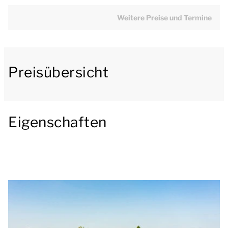
Fernseher und einem Gasofen ausgestattet und hat
eine Fußbodenheizung. Der Bungalow verfügt über
Weitere Preise und Termine
eine offene Küche mit Essecke. Die Küche ist u.a. mit
einem Kühlschrank mit Gefrierfach, einer
Kombimikrowelle, einer Filterkaffeemaschine und
Preisübersicht
einem Geschirrspülmaschine ausgestattet.
Im Erdgeschoss befinden sich 1 Schlafzimmer und 1
Badezimmer. Das Schlafzimmer hat 2 einzelne
Eigenschaften
Boxspringbetten. Das Badezimmer hat eine
Massagedusche, Waschbecken und Toilette.
Im ersten Stock gibt es 1 Schlafzimmer mit 2 Einzel-
Boxspringbetten. Es gibt auch einen Raum mit einer
Infrarotsauna.