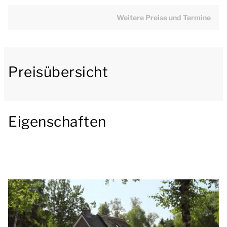
Das Wohnzimmer ist mit einer Sitzecke ausgestattet,
Weitere Preise und Termine
die an die offene Küche mit Essecke angrenzt. Die
Küche ist mit u.a. einem Kühlschrank mit Gefrierfach,
einer Filterkaffeemaschine, einer Kombimikrowelle
und einem Geschirrspülmaschine ausgestattet.
Preisübersicht
Im Erdgeschoss befinden sich 1 Schlafzimmer und 1
Badezimmer. Das Schlafzimmer hat 2 Einzelbetten.
Eigenschaften
Das Badezimmer hat eine Dusche und ein
Waschbecken. Die Toilette befindet sich im
Badezimmer oder es gibt eine separate Toilette.
Im ersten Stock gibt es 2 Schlafzimmer mit je 2
Einzelbetten.
Draußen gibt es einen Garten mit einer möblierten