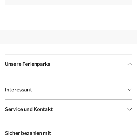
[i]Die Unterkünfte können anders eingeteilt und
eingerichtet sein. Grundrisse und Abbildungen
dienen als Beispiele.[/i]
Unsere Ferienparks
Interessant
Service und Kontakt
Sicher bezahlen mit