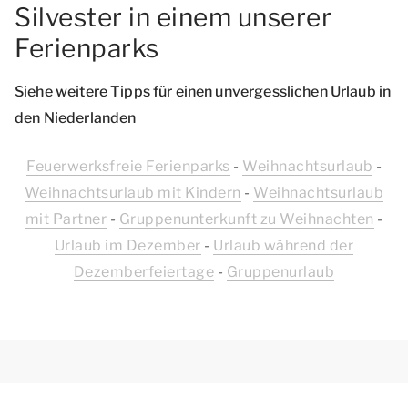
Silvester in einem unserer
Ferienparks
Siehe weitere Tipps für einen unvergesslichen Urlaub in
den Niederlanden
Feuerwerksfreie Ferienparks
-
Weihnachtsurlaub
-
Weihnachtsurlaub mit Kindern
-
Weihnachtsurlaub
mit Partner
-
Gruppenunterkunft zu Weihnachten
-
Urlaub im Dezember
-
Urlaub während der
Dezemberfeiertage
-
Gruppenurlaub