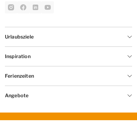
Urlaubsziele
Inspiration
Ferienzeiten
Angebote
Geschäftsbedingungen
Datenschutzerklärung
Cookies ändern
Haf­tun­gsa­uss­chl­uss
Impressum