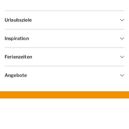
Urlaubsziele
Inspiration
Ferienzeiten
Angebote
Geschäftsbedingungen
Datenschutzerklärung
Cookies ändern
Haf­tun­gsa­uss­chl­uss
Impressum