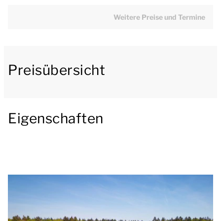
einem Fernseher und grenzt an die offene Küche mit
Essbereich. Die Küche ist u.a. mit einer Kühl-
Weitere Preise und Termine
Gefrierkombination, einer Kombimikrowelle, eine
Nespresso-Maschine und einem
Geschirrspülmaschine ausgestattet.
Preisübersicht
Im Erdgeschoss befindet sich ein Schlafzimmer mit
einem angrenzenden Badezimmer. Das
Schlafzimmer hat 2 einzelne Boxspringbetten. Das
Eigenschaften
angrenzende Badezimmer hat eine Badewanne, eine
Dusche und ein Waschbecken. Es gibt auch eine
separate Toilette.
Im ersten Stock gibt es 2 Schlafzimmer und 1
Badezimmer. Beide Schlafzimmer haben 2 einzelne
Boxspringbetten. Das Badezimmer hat eine Dusche,