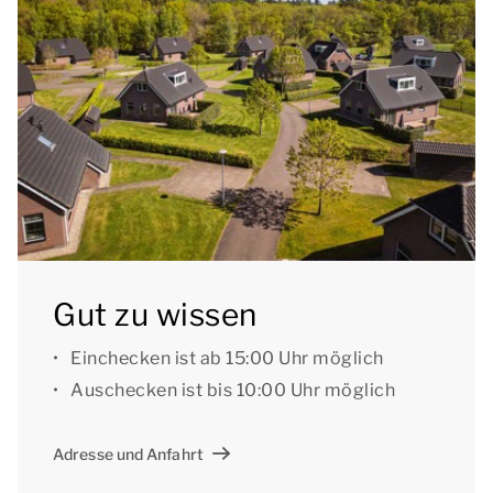
Waschbecken und Toilette.
Der Bungalow hat einen großen Garten mit einer
möblierten Terrasse, Sonnenschirm und Whirlpool im
Freien. Außerdem gibt es ein Nebengebäude mit
einer Ladestation für Elektrofahrräder.
Sie können kostenloses Wifi nutzen und es gibt
Parkplätze für bis zu zwei Autos an der Unterkunft.
Darüber hinaus gibt es zentrale Parkplätze auf dem
Gut zu wissen
Gelände.
Einchecken ist ab 15:00 Uhr möglich
Einige Unterkünfte verfügen über zusätzliche
Auschecken ist bis 10:00 Uhr möglich
Einrichtungen. In Schritt 1 Ihrer Buchung können Sie
angeben, dass Sie eine bestimmte Einrichtung, eine
Adresse und Anfahrt
bestimmte Lage oder eine bestimmte Hausnummer