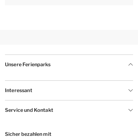
bevorzugen. Für die Vorzugsbuchung kann ein
Aufpreis erhoben werden.
[i]Die Unterkünfte können unterschiedlich gestaltet
und eingerichtet sein. Grundrisse und Bilder sind
Beispiele.[/i]
Unsere Ferienparks
Interessant
Service und Kontakt
Sicher bezahlen mit