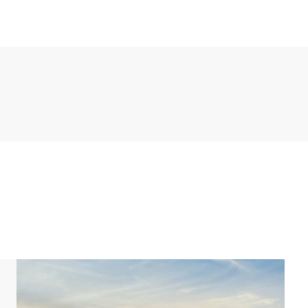
Bungalow verfügt über eine offene Küche, die u.a.
i-Mikrowelle und einer Geschirrspülmaschine
Einzel-Boxspringbetten und 1 Badezimmer. Das
e und ein Waschbecken.
2 Einzelboxspringbetten. Es gibt auch ein
becken. Im ersten Stock gibt es auch eine
ibt es einen Garten mit einer möblierten Terrasse.
 der Unterkunft befindet sich ein Parkplatz für
Park zentrale Parkplätze.
inrichtungen. In Schritt 1 Ihrer Buchung können Sie