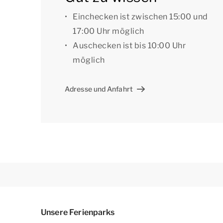
angeben, dass Sie eine bestimmte Einrichtung
Einchecken ist zwischen 15:00 und
Hausnummer bevorzugen. Für die Vorzugsbuch
17:00 Uhr möglich
Auschecken ist bis 10:00 Uhr
[i]Die Unterkünfte können anders eingeteilt un
möglich
dienen als Beispiele.[/i]
Adresse und Anfahrt
Unsere Ferienparks