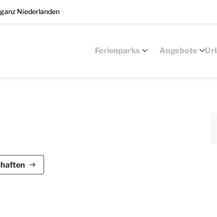
 ganz Niederlanden
Ferienparks
Angebote
Ur
s zu 4 Personen geeignet. Diese ebenerdige Villa im
chaften
hlafzimmer und 1 Badezimmer. Außerdem verfügt die
r Essecke ausgestattet. Die offene Küche ist u.a.