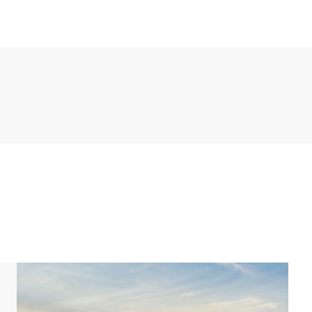
frierfach, Filterkaffeemaschine und
. Ein Schlafzimmer hat 2 Einzel-Boxspringbetten, die
tinbett. Das Badezimmer verfügt über eine
eine möblierte Terrasse. Es gibt auch einen
 der Unterkunft befindet sich ein Parkplatz für
rk zentrale Parkplätze.
d eingerichtet sein. Grundrisse und Abbildungen