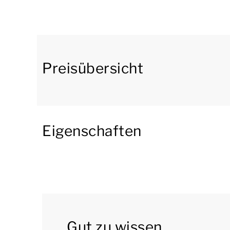
mit einer Kombimikrowelle, Kühlschrank mit Ge
Geschirrspülmaschine ausgestattet.
Die Villa hat 3 Schlafzimmer und 1 Badezimmer
anderen 2 Schlafzimmer haben 1 Einzel-Boxspr
Preisübersicht
begehbare Dusche und eine Toilette.
Die Villa ist direkt am Wasser gelegen und hat 
Abstellraum.
Eigenschaften
Sie können das kostenlose WLAN nutzen, und an
maximal 1 Auto. Außerdem befinden sich im Pa
[i]Die Unterkünfte können anders eingeteilt un
dienen als Beispiele.[/i]
Gut zu wissen