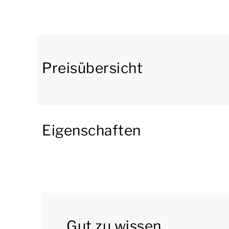
über eine Küche mit Essecke. Die Küche ist u.a
einem Geschirrspülmaschine und einem Kühlsc
Der Bungalow hat 4 Schlafzimmer mit je 2 Einz
Bungalow. Beide Badezimmer haben eine bege
Preisübersicht
Der Bungalow hat einen überdachten Abstellra
und einem Sonnenschirm.
Eigenschaften
Sie können das kostenlose WLAN nutzen. Der S
Sie können Ihr Auto auf dem zentralen Parkplat
[i]Die Unterkünfte können anders eingeteilt un
dienen als Beispiele.[/i]
Gut zu wissen