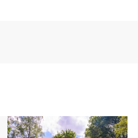
. mit einer Senseo-Kaffeemaschine, einer Mikrowelle,
hrank ausgestattet.
elbetten. Außerdem ist ein Zustellbett Standard im
hbare Dusche, Waschbecken und Toilette.
um. Draußen gibt es eine Terrasse mit Gartenmöbeln
ummio Parc De Berkenhorst ist ein autofreier Park.
z abstellen.
d eingerichtet sein. Grundrisse und Abbildungen