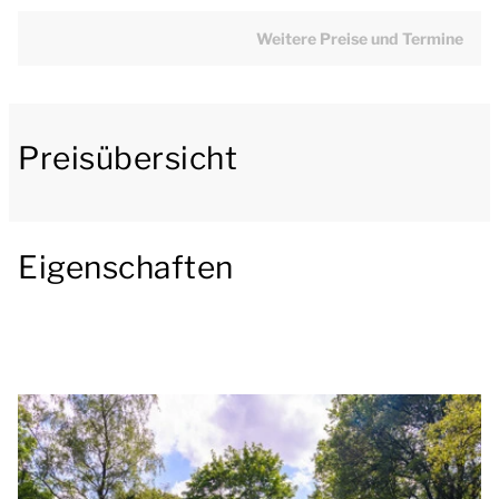
eine Küche mit Essecke. Die Küche ist u.a. mit einem
Kühlschrank mit Gefrierfach, einer
Weitere Preise und Termine
Filterkaffeemaschine, einer Senseo-Kaffeemaschine,
einer Mikrowelle und einer Spülmaschine
ausgestattet.
Preisübersicht
Der Bungalow hat 3 Schlafzimmer. Alle
Schlafzimmer haben 2 einzelne Boxspringbetten.
Eines der Schlafzimmer hat eine traditionelle Sauna.
Eigenschaften
Das Badezimmer hat eine begehbare Dusche,
Waschbecken und Toilette.
Dieser kinderfreundliche Bungalow ist
standardmäßig mit einem Campingbett, Laufstall
und Hochstuhl ausgestattet.