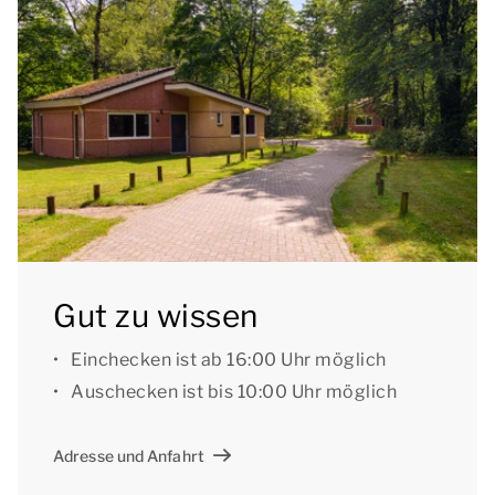
Der Bungalow verfügt über eine möblierte Terrasse.
Sie können das kostenlose WLAN nutzen. Der
Summio Parc De Berkenhorst ist ein autofreier Park.
Sie können Ihr Auto auf dem zentralen Parkplatz
abstellen.
Einige Unterkünfte verfügen über zusätzliche
Einrichtungen. In Schritt 1 Ihrer Buchung können Sie
angeben, dass Sie eine bestimmte Einrichtung, eine
Gut zu wissen
bestimmte Lage oder eine bestimmte Hausnummer
bevorzugen. Für die Vorzugsbuchung kann ein
Einchecken ist ab 16:00 Uhr möglich
Aufpreis erhoben werden.
Auschecken ist bis 10:00 Uhr möglich
[i]Die Unterkünfte können anders eingeteilt und
Adresse und Anfahrt
eingerichtet sein. Grundrisse und Abbildungen