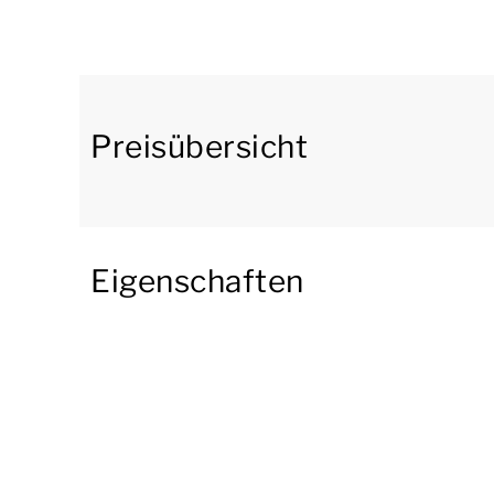
an die offene Küche mit Essecke. Die Küche ist 
Kombimikrowelle, einer Filterkaffeemaschine,
Geschirrspülmaschine ausgestattet.
Der Bungalow verfügt über 4 Schlafzimmer, 2 
Preisübersicht
Waschbecken; eines der Schlafzimmer ist mit 
beiden Schlafzimmern stehen 2 einzelne Boxs
einer Dusche ausgestattet, es gibt jedoch au
gibt eine separate Toilette.
Eigenschaften
Im Freien befindet sich eine Terrasse mit Ga
Sie können das kostenlose WLAN nutzen, und in
Parkplatz für maximal ein Auto. Außerdem befi
Unterkünfte verfügen über zusätzliche Einricht
angeben, dass Sie eine bestimmte Einrichtung