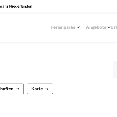
 ganz Niederlanden
Ferienparks
Angebote
Ur
r 6 Erwachsene und 2 Kinder. Der freistehende
chaften
Karte
ld und verfügt über 4 Schlafzimmer und 1
 Kamin und einem Fernseher ausgestattet und grenzt