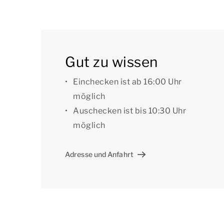
Hausnummer bevorzugen. Für die Vorzugsbuch
[i]Die Unterkünfte können anders eingeteilt un
dienen als Beispiele.[/i]
Gut zu wissen
Einchecken ist ab 16:00 Uhr
möglich
Auschecken ist bis 10:30 Uhr
möglich
Adresse und Anfahrt