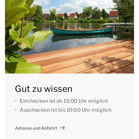
Draußen gibt es einen Garten mit einer möblierten
Terrasse und einem Sonnenschirm.
Sie können kostenloses WLAN nutzen, es gibt
Parkplätze für vier Autos an der Unterkunft und eine
Ladestation für Ihr Elektrofahrrad. Außerdem
befinden sich im Park zentrale Parkplätze.
Einige Bungalows sind mit einer Mikrowelle
ausgestattet. Möchten Sie einen Bungalow mit
Gut zu wissen
Mikrowelle als Präferenz angeben? Dann setzen Sie
sich bitte telefonisch mit unserer
Einchecken ist ab 15:00 Uhr möglich
Reservierungsabteilung in Verbindung. Für die
Auschecken ist bis 10:00 Uhr möglich
bevorzugte Buchung kann ein Aufpreis erhoben
werden.
Adresse und Anfahrt