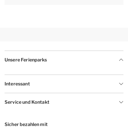
[i]Die Unterkünfte können anders eingeteilt und
eingerichtet sein. Grundrisse und Abbildungen
dienen als Beispiele.[/i]
Unsere Ferienparks
Interessant
Service und Kontakt
Sicher bezahlen mit