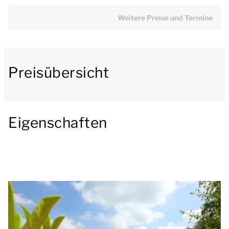
Fernseher ausgestattet und verfügt über eine
Klimaanlage mit Heizfunktion. Der Bungalow verfügt
Weitere Preise und Termine
über eine offene Küche mit einem Essecke. Die
Küche ist u.a. mit einem Kühlschrank mit Gefrierfach,
einer Nespresso-Maschine, einer Kombi-Mikrowelle
Preisübersicht
und einer Geschirrspülmaschine ausgestattet.
Es gibt 2 Badezimmer im Erdgeschoss. Die
Badezimmer verfügen über eine Dusche und ein
Eigenschaften
Doppelwaschbecken. Es gibt auch 2 separate
Toiletten. Der Bungalow verfügt über einen
Abstellraum und eine Waschmaschine.
Im Obergeschoss befinden sich 8 Schlafzimmer mit
je 2 Einzelboxspringbetten.