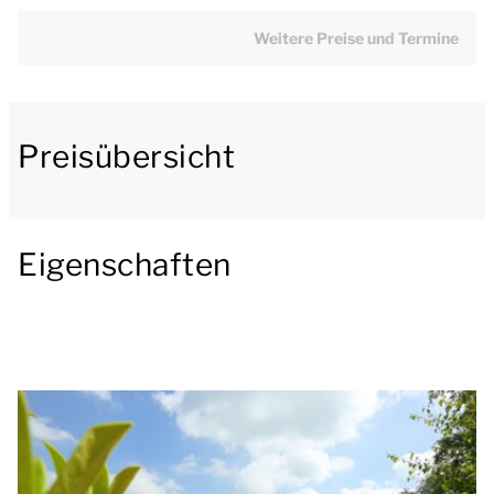
Smart-TV ausgestattet. Der Bungalow verfügt über
eine Küche mit einem Essecke. Die Küche ist u.a. mit
Weitere Preise und Termine
einem Kühlschrank mit Gefrierfach, einer
Filterkaffeemaschine und einer
Geschirrspülmaschine ausgestattet.
Preisübersicht
Das Badezimmer befindet sich im Erdgeschoss und
verfügt über eine Badewanne, eine Dusche und ein
Waschbecken. Es gibt auch einen Abstellraum und
Eigenschaften
eine separate Toilette.
Im ersten Stock befinden sich 3 Schlafzimmer. In 1
der Schlafzimmer befinden sich 2 Einzelbetten. Die
anderen Schlafzimmer haben 3 Einzelbetten.
Draußen gibt es einen Garten mit einer möblierten