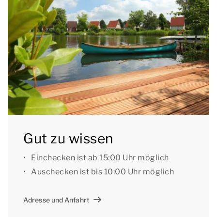
Terrasse und einem Sonnenschirm.
Sie können das kostenlose WLAN nutzen, und an der
Unterkunft befindet sich ein Parkplatz für maximal
ein Auto. Außerdem befinden sich im Park zentrale
Parkplätze.
[i]Die Unterkünfte können anders eingeteilt und
eingerichtet sein. Grundrisse und Abbildungen
dienen als Beispiele.[/i]
Gut zu wissen
Einchecken ist ab 15:00 Uhr möglich
Auschecken ist bis 10:00 Uhr möglich
Adresse und Anfahrt