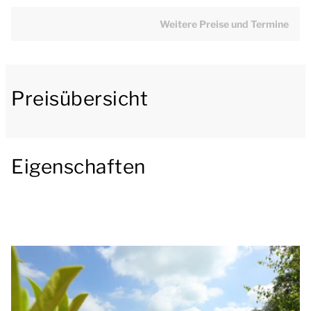
Fernseher ausgestattet. Der Bungalow verfügt über
eine offene Küche mit Essecke. Die Küche ist u.a. mit
Weitere Preise und Termine
einem Kühlschrank mit Gefrierfach, einer
Filterkaffeemaschine, einer Kombimikrowelle und
einer Geschirrspülmaschine ausgestattet.
Preisübersicht
Im Erdgeschoss befindet sich 1 Schlafzimmer mit 2
Einzelbetten. Das Badezimmer verfügt über eine
Badewanne oder Dusche. Es gibt auch eine separate
Eigenschaften
Toilette.
Im ersten Stock gibt es 3 Schlafzimmer und 1
Badezimmer. In 1 der Schlafzimmer gibt es 2
Einzelbetten. Die anderen Schlafzimmer haben 3
Einzelbetten und ein Kastenbett. Das Badezimmer im
ersten Stock hat eine Dusche, Waschbecken und