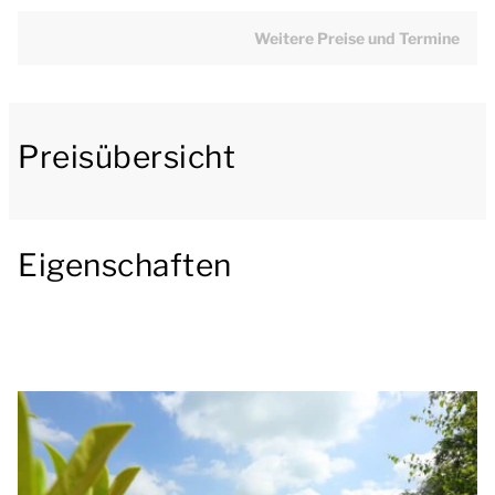
Fernseher ausgestattet. Der Bungalow verfügt über
eine Küche mit Essecke. Die Küche ist u.a. mit einer
Weitere Preise und Termine
Kombimikrowelle, Filterkaffeemaschine,
Kühlschrank, Gefrierschrank und
Geschirrspülmaschine ausgestattet.
Preisübersicht
Im Erdgeschoss befindet sich 1 Badezimmer, das mit
einer Badewanne und einem Waschbecken
ausgestattet ist. Darüber hinaus verfügt der
Eigenschaften
Bungalow über 3 separate Toiletten.
Im ersten Stock gibt es 7 Schlafzimmer und 1
Badezimmer. Alle Schlafzimmer haben 2 einzelne
Boxspringbetten. Das Badezimmer hat 2 begehbare
Duschen und ein Doppelwaschbecken.