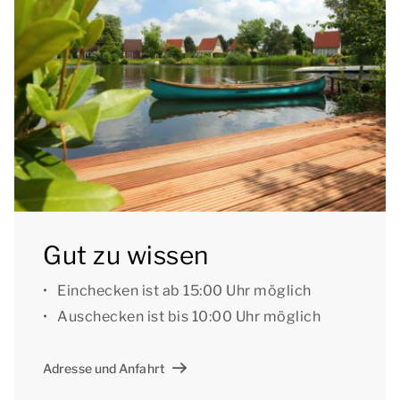
Außerdem ist der Bungalow mit einer Sauna
ausgestattet. Der Bungalow verfügt über einen
Abstellraum, eine Waschmaschine und einen
Wäschetrockner.
Draußen gibt es einen Garten mit einer möblierten
Terrasse und einem Sonnenschirm. Außerdem
verfügt der Bungalow über einen privaten Bootssteg
und es besteht die Möglichkeit, in der Nähe der
Unterkunft zu angeln.
Gut zu wissen
Sie können das kostenlose WLAN nutzen, und an der
Einchecken ist ab 15:00 Uhr möglich
Unterkunft befindet sich ein Parkplatz für maximal 4
Auschecken ist bis 10:00 Uhr möglich
Autos. Außerdem befinden sich im Park zentrale
Parkplätze.
Adresse und Anfahrt