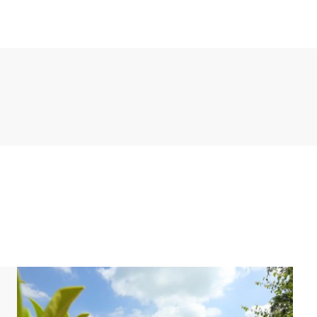
ssecke. Die Küche verfügt über u.a. einen
ckofen, Senseo-Kaffeemaschine, Nespresso-Maschine
Badezimmer. Das Schlafzimmer hat 2 einzelne
ehbare Dusche, eine finnische Sauna und ein
e Toilette im Erdgeschoss. Außerdem verfügt der
aschine und Wäschetrockner.
Badezimmer. In 2 Schlafzimmern gibt es 3 einzelne
ibt es 2 Einzel-Boxspringbetten. Die anderen 2
es dieser Badezimmer hat eine Badewanne, eine
as andere Badezimmer hat eine Dusche, ein
erten Terrasse und einem Sonnenschirm. Außerdem