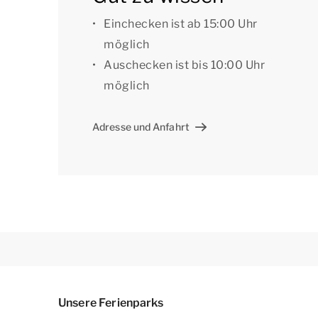
verfügt der Bungalow über einen privaten Boo
Einchecken ist ab 15:00 Uhr
Sie können das kostenlose WLAN nutzen, und an
möglich
maximal 4 Autos. Außerdem befinden sich im P
Auschecken ist bis 10:00 Uhr
möglich
[i]Die Unterkünfte können unterschiedlich gesta
sind Beispiele.[/i]
Adresse und Anfahrt
Unsere Ferienparks