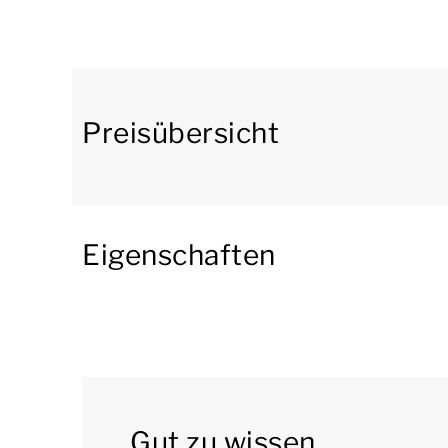
Bungalow verfügt über eine offene Küche mit E
Kühlschrank mit Gefrierfach, Mikrowelle, Ba
und eine Geschirrspülmaschine.
Im Erdgeschoss gibt es 1 Schlafzimmer und 1 
Preisübersicht
Boxspringbetten. Das Badezimmer hat eine beg
Doppelwaschbecken. Es gibt auch eine separat
Bungalow über einen Abstellraum mit Waschm
Eigenschaften
Im ersten Stock gibt es 6 Schlafzimmer und 2 
Boxspringbetten. In 2 anderen Schlafzimmern g
Schlafzimmer haben jeweils Etagenbetten. Ein
Dusche, ein Waschbecken und eine Toilette. D
Waschbecken und eine Toilette.
Draußen gibt es einen Garten mit einer möbli
Gut zu wissen