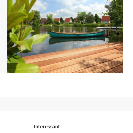
tssteg.
 der Unterkunft befindet sich ein Parkplatz für
ark zentrale Parkplätze.
ltet und eingerichtet sein. Grundrisse und Bilder
Interessant