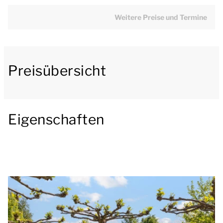
ist mit einer Essecke, Geschirrspüler, Kühlschrank
mit Gefrierfach und Filterkaffeemaschine
Weitere Preise und Termine
ausgestattet.
Außerdem befinden sich im Erdgeschoss ein
Preisübersicht
geräumiges Badezimmer, ein Wellnessbereich und 2
separate Toiletten. Das Badezimmer hat eine
Dusche, Waschbecken, Waschmaschine und Toilette.
Der Wellnessbereich verfügt über einen Whirlpool
Eigenschaften
und eine Sauna.
In der ersten Etage befinden sich 3 Schlafzimmer mit
je 2 Einzel-Boxspringbetten.
Der Garten verfügt über eine überdachte Terrasse
mit Gartenmöbeln. Außerdem gibt es einen