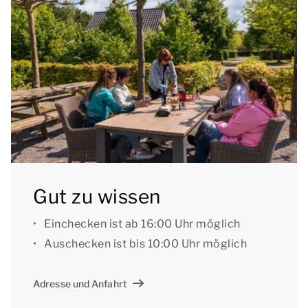
Außenabstellraum mit einer Ladestation für
Elektrofahrräder.
Sie können das kostenlose WLAN nutzen, und an der
Unterkunft befindet sich ein Parkplatz für maximal 2
Autos.
[i]Die Unterkünfte können anders eingeteilt und
eingerichtet sein. Grundrisse und Abbildungen
dienen als Beispiele.[/i]
Gut zu wissen
Einchecken ist ab 16:00 Uhr möglich
Auschecken ist bis 10:00 Uhr möglich
Adresse und Anfahrt