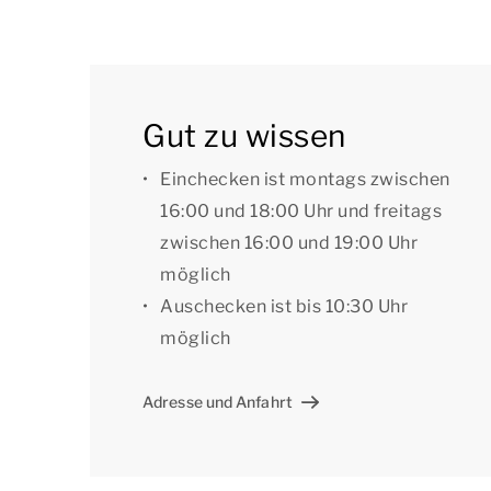
Einige Unterkünfte verfügen über zusätzliche E
angeben, dass Sie eine bestimmte Einrichtung
Hausnummer bevorzugen. Für die Vorzugsbuch
[i]Die Unterkünfte können anders eingeteilt un
Gut zu wissen
dienen als Beispiele.[/i]
Einchecken ist montags zwischen
16:00 und 18:00 Uhr und freitags
zwischen 16:00 und 19:00 Uhr
möglich
Auschecken ist bis 10:30 Uhr
möglich
Adresse und Anfahrt