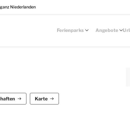
 ganz Niederlanden
Ferienparks
Angebote
Ur
 Duc de Brabant ist für bis zu 4 Personen geeignet.
chaften
Karte
chlafzimmer und 1 Badezimmer, verteilt auf 2
e, einem Fernseher mit Streaming-Optionen. Die
ank mit Gefrierfach, Backofen, Mikrowelle,
 ausgestattet.