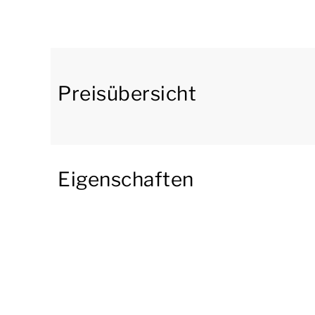
Im Erdgeschoss befindet sich 1 Schlafzimmer 
Das Badezimmer verfügt über eine Badewanne,
Außerdem gibt es eine separate Toilette.
Preisübersicht
In der ersten Etage gibt es 1 Schlafzimmer mi
Holz. Im Bungalow gibt es auch eine private Sa
Darüber hinaus verfügt der Bungalow über eine
Eigenschaften
Gartenmöbeln, einem Loungesofa, einer Häng
und einem Holzkohlegrill. Im Sommer stehen L
über einen Abstellraum und ein Treppengitter.
Sie können das kostenlose WLAN nutzen, und an
maximal ein Auto. Außerdem befinden sich im 