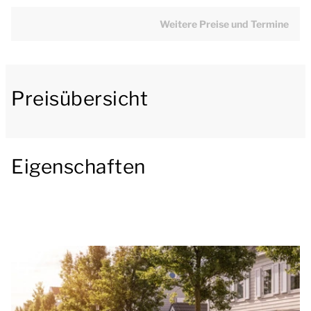
Küche mit Essecke. Die Küche ist u.a. mit einem
Kühlschrank mit Gefrierfach, einer Mikrowelle, einem
Weitere Preise und Termine
Geschirrspülmaschine und einer Senseo- oder
Nespresso-Maschine ausgestattet.
Preisübersicht
Über die Treppe im Wohnzimmer erreichen Sie das
Loft/offenes Stockwerk mit 2 Schlafzimmer und 1
Badezimmer. Die Schlafzimmer haben jeweils 2
einzelne Boxspringbetten. Das Badezimmer hat eine
Eigenschaften
Badewanne und/oder eine Dusche. Es gibt auch eine
separate Toilette.
Vom Wohnzimmer aus haben Sie Zugang zur
möblierten Terrasse oder zum Balkon.
Sie können das kostenlose WLAN nutzen und auf