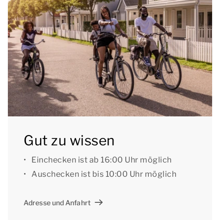
den zentralen Parkplätzen des Parks abstellen.
Einige Comfort 4B Ferienwohnungen haben eine
eingeschränkte Aussicht. Einige Unterkünfte
verfügen über zusätzliche Einrichtungen. In Schritt 1
Ihrer Buchung können Sie angeben, dass Sie eine
bestimmte Einrichtung, eine bestimmte Lage oder
eine bestimmte Hausnummer bevorzugen. Für die
Vorzugsbuchung kann ein Aufpreis erhoben werden.
Gut zu wissen
[i]Die Unterkünfte können anders eingeteilt und
eingerichtet sein. Grundrisse und Abbildungen
Einchecken ist ab 16:00 Uhr möglich
dienen als Beispiele.[/i]
Auschecken ist bis 10:00 Uhr möglich
Adresse und Anfahrt