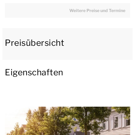
Smart-TV ausgestattet und grenzt an die offene
Küche mit Essecke. Die Küche verfügt u.a. über eine
Weitere Preise und Termine
Kühl-Gefrierkombination, Mikrowelle,
Geschirrspülmaschine und Filterkaffeemaschine.
Preisübersicht
Ebenfalls im Obergeschoss befindet sich ein
Schlafzimmer mit 2 Einzel-Boxspringbetten und
einem Kinderbett. Dieses Schlafzimmer hat ein
angrenzendes Badezimmer mit Dusche und
Eigenschaften
Waschbecken. Es gibt auch eine separate Toilette.
Im Erdgeschoss befinden sich 4 Schlafzimmer und 2
Badezimmer. Drei Schlafzimmer haben 2 Einzel-
Boxspringbetten. Das andere Schlafzimmer hat ein
Etagenbett. Eines der Badezimmer verfügt über eine
Whirlpool-Badewanne und ein Waschbecken. Das