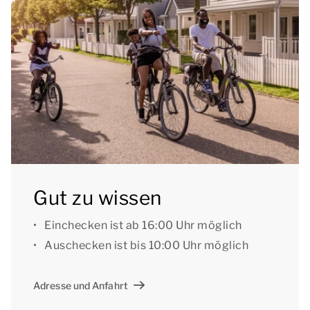
andere Badezimmer hat eine Dusche, Waschbecken,
Toilette und eine traditionelle Sauna. Außerdem gibt
es im Erdgeschoss eine separate Toilette.
Die Wohnung hat zwei Balkone mit Gartenmöbeln.
Sie können das kostenlose WLAN nutzen und auf
den zentralen Parkplätzen des Parks abstellen.
Gut zu wissen: Es ist nicht möglich, die Unterkunft
Gut zu wissen
mit dem Auto zu erreichen, um Ihr Gepäck ein- und
auszuladen.
Einchecken ist ab 16:00 Uhr möglich
Auschecken ist bis 10:00 Uhr möglich
[i]Die Unterkünfte können anders eingeteilt und
eingerichtet sein. Grundrisse und Abbildungen
Adresse und Anfahrt
dienen als Beispiele.[/i]