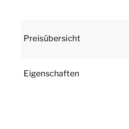
eine offene Küche mit einem Essecke. Die Küch
Gefrierfach, einen Geschirrspülmaschine und 
Filterkaffeemaschine. Es gibt auch eine separat
In der ersten Etage befinden sich 3 Schlafzimm
Preisübersicht
Schlafzimmer hat eine traditionelle Sauna. Da
Waschbecken und eine Toilette.
Die Villa hat eine Veranda und eine möblierte 
Eigenschaften
Buitenhuis Sauna Comfort 6 ist kinderfreundlic
Obergeschoss, einen Laufstall, ein Campingbe
Sie können kostenloses Wi-Fi nutzen und es gibt
Außerdem befinden sich im Park zentrale Park
Einige Unterkünfte verfügen über zusätzliche E