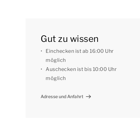
angeben, dass Sie eine bestimmte Einrichtung
Hausnummer bevorzugen. Für die Vorzugsbuch
[i]Die Unterkünfte können anders eingeteilt un
Gut zu wissen
dienen als Beispiele.[/i]
Einchecken ist ab 16:00 Uhr
möglich
Auschecken ist bis 10:00 Uhr
möglich
Adresse und Anfahrt