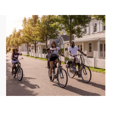
 Vom Wohnzimmer aus gelangt man über Flügeltüren in
 einen Parkplatz für bis zu drei Autos an der Villa.
plätze.
inrichtungen. In Schritt 1 Ihrer Buchung können Sie
, eine bestimmte Lage oder eine bestimmte
ung kann ein Aufpreis erhoben werden.
d eingerichtet sein. Grundrisse und Abbildungen