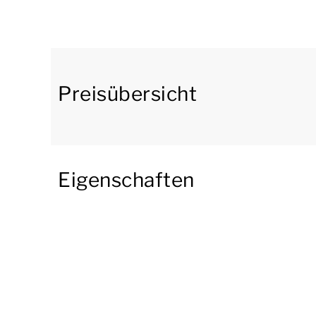
verfügt über eine offene Küche mit einem Essec
Gefrierfach, einer Kombimikrowelle, einem Ge
ausgestattet. Außerdem gibt es einen Abstell
Im Erdgeschoss befindet sich ein Schlafzimme
Preisübersicht
Badezimmer im Erdgeschoss. Eines dieser Bade
Waschbecken und eine Toilette. Das andere B
gibt auch eine separate Toilette.
Eigenschaften
Im ersten Stock gibt es 2 Schlafzimmer mit je
Stock hat eine Dusche, ein Waschbecken und ei
Im zweiten Stock gibt es 2 Schlafzimmer mit j
einem Etagenbett. Es gibt auch ein Badezimm
Waschbecken. Es gibt auch eine separate Toile