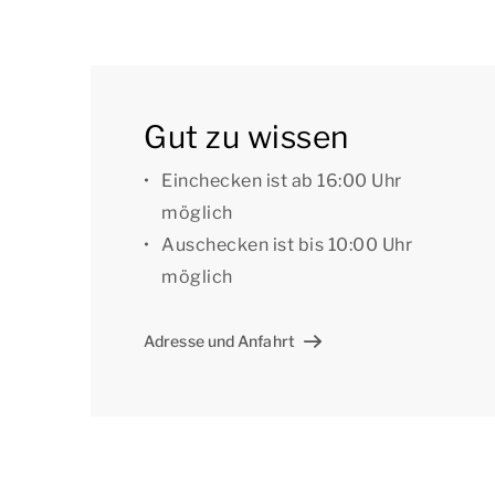
Die Villa hat eine Veranda und einen Balkon.
den Garten mit einer möblierten Terrasse.
Sie können kostenloses Wi-Fi nutzen und es gibt
Außerdem befinden sich im Park zentrale Park
Gut zu wissen
Einchecken ist ab 16:00 Uhr
Einige Unterkünfte verfügen über zusätzliche E
möglich
angeben, dass Sie eine bestimmte Einrichtung
Auschecken ist bis 10:00 Uhr
Hausnummer bevorzugen. Für die Vorzugsbuch
möglich
[i]Die Unterkünfte können anders eingeteilt un
dienen als Beispiele.[/i]
Adresse und Anfahrt