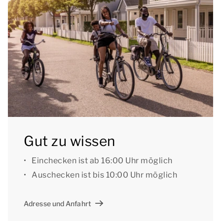
Das Badezimmer verfügt über eine Dusche, eine
Whirlpool-Badewanne, ein Waschbecken und eine
Toilette.
Diese Wohnung hat einen möblierten Balkon.
Die Appartement Senno 4 liegt in der Nähe von
Einrichtungen des Parks, wie dem Senno Kids Club.
Sie können das kostenlose WLAN nutzen und auf
Gut zu wissen
den zentralen Parkplätzen des Parks abstellen.
Einchecken ist ab 16:00 Uhr möglich
[i]Die Unterkünfte können anders eingeteilt und
Auschecken ist bis 10:00 Uhr möglich
eingerichtet sein. Grundrisse und Abbildungen
dienen als Beispiele.[/i]
Adresse und Anfahrt