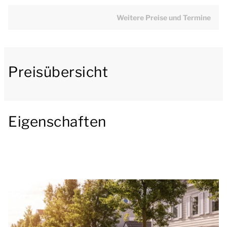
Das moderne Wohnzimmer ist mit einer Sitzecke und
Weitere Preise und Termine
einem Fernseher ausgestattet. Die Küche grenzt an
das Wohnzimmer und ist mit einer Essecke
ausgestattet. Die Küche ist u.a. mit einem
Preisübersicht
Kühlschrank mit Gefrierfach, einer Nespresso- oder
Senseo-Maschine, einem Geschirrspüler und einer
Kombimikrowelle ausgestattet.
Eigenschaften
Diese Wohnung hat 2 Schlafzimmer und ein
Dschungel-Spielzimmer. Das Spielzimmer ist
komplett im Dschungelthema eingerichtet und mit
allerlei Kletter- und Spielmaterial ausgestattet. Ein
Schlafzimmer hat 2 einzelne Boxspringbetten. Das
Kinderzimmer ist komplett im Senno-Thema
dekoriert und hat ein Etagenbett.