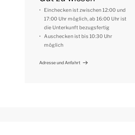
als Präferenz angeben? Dann setzen Sie sich b
Einchecken ist zwischen 12:00 und
in Verbindung. Für die bevorzugte Buchung ka
17:00 Uhr möglich, ab 16:00 Uhr ist
die Unterkunft bezugsfertig
[i]Die Unterkünfte können anders eingeteilt un
Auschecken ist bis 10:30 Uhr
dienen als Beispiele.[/i]
möglich
Adresse und Anfahrt