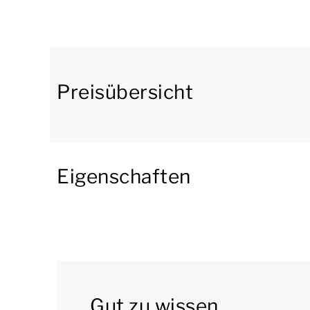
Kühlschrank mit Gefrierfach, eine Senseo-Kaf
Geschirrspülmaschine.
Ebenfalls im Erdgeschoss befindet sich das
einem Waschbecken. Es gibt auch eine separate
Preisübersicht
Im ersten Stock befinden sich 4 Schlafzimmer,
ausgestattet sind. Die anderen 2 Schlafzimmer
Toilette im ersten Stock.
Eigenschaften
Im Garten gibt es eine möblierte Terrasse mit
Sie können wifi kostenlos nutzen und es gibt 
auch zentrale Parkplätze auf dem Park.
Einige Bungalows verfügen über zusätzliche Ei
Gut zu wissen
Waschmaschine oder einen Whirlpool. Möchten