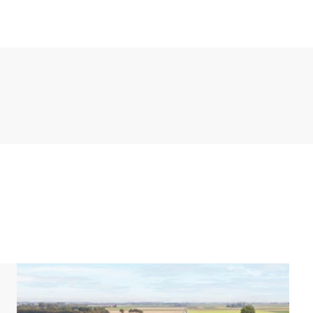
feemaschine, eine Mikrowelle und einen
 Badezimmer mit Dusche und/oder Badewanne und
 Toilette.
 von denen 2 mit je 2 Einzel-Boxspringbetten
 haben 1 Boxspringbett. Es gibt auch eine separate
 einem Sonnenschirm.
mindestens 1 privaten Parkplatz am Bungalow. Es gibt
nrichtungen wie einen Gartenzaun, eine
 Sie einen Bungalow mit zusätzlichen Ausstattung