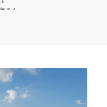
ich
 Summio