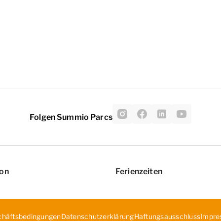
Folgen Summio Parcs
ion
Ferienzeiten
chäftsbedingungen
Datenschutzerklärung
Haf­tun­gsa­uss­chl­uss
Impre