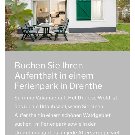
Buchen Sie Ihren
Aufenthalt in einem
Ferienpark in Drenthe
Summio Vakantiepark Het Drentse Wold ist
das ideale Urlaubsziel, wenn Sie einen
Aufenthalt in einem schönen Waldgebiet
suchen. Im Ferienpark sowie in der
Umgebung gibt es für jede Altersgruppe viel