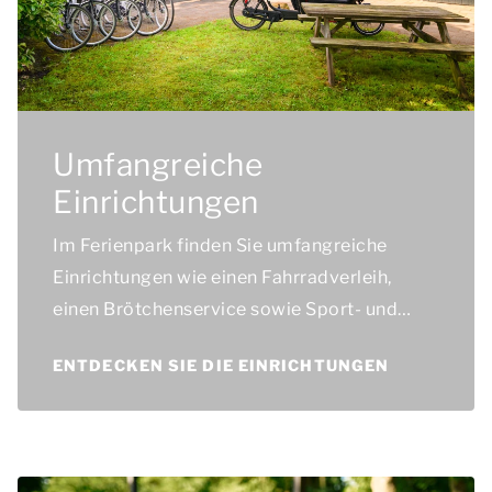
Umfangreiche
Einrichtungen
Im Ferienpark finden Sie umfangreiche
Einrichtungen wie einen Fahrradverleih,
einen Brötchenservice sowie Sport- und
Spieleinrichtungen. So können Sie viel Spaß
ENTDECKEN SIE DIE EINRICHTUNGEN
haben!