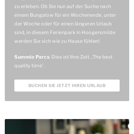
zu erleben. Ob Sie nun auf der Suche nach
einem Bungalow für ein Wochenende, unter
der Woche oder für einen längeren Urlaub
sind, in diesem Ferienpark in Hoogersmilde
werden Sie sich wie zu Hause fühlen!
Summio Parcs
. Dies ist Ihre Zeit. ,
The best
quality time'
.
BUCHEN SIE JETZT IHREN URLAUB