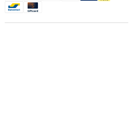
Folgen Summio Vakantiepark Het Drentse Wold
Urlaubsziele
Inspiration
Ferienzeiten
Angebote