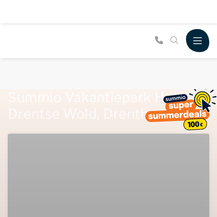
Summio Vakantiepark Het
Drentse Wold, Drenthe