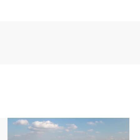
it Essecke. Die Küche ist u.a. mit einem Kühlschrank
ine, Mikrowelle und einer Geschirrspülmaschine
n überdachten Pool mit Jetstream. Außerdem gibt
nd der Bungalow verfügt über einen separaten Raum
mmer und 2 Badezimmer. In einem der Schlafzimmer
fttopper und einem Fernseher. In den anderen beiden
en. Eines der Badezimmer hat eine Duschkabine und
 eine Badewanne, eine Duschkabine und ein
rate Toilette in der ersten Etage.
immer und 1 Badezimmer. In beiden Schlafzimmern
chlafzimmer verfügt über eine Sonnenbank. Das
nd ein Doppelwaschbecken. Dieses Badezimmer