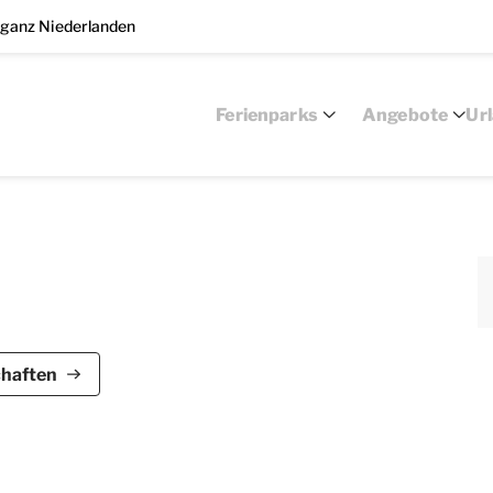
 ganz Niederlanden
Ferienparks
Angebote
Ur
erpark De Bloemert ist für bis zu 10 Personen
chaften
ow verfügt über 5 Schlafzimmer und 3 Badezimmer,
eher, CD- und DVD-Player und Radio ausgestattet.