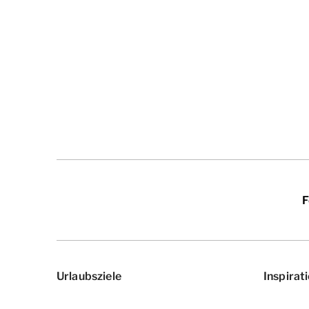
F
Urlaubsziele
Inspirat