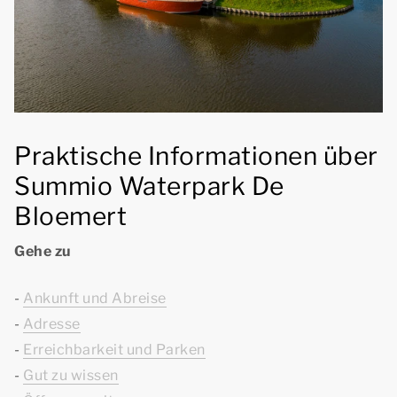
Praktische Informationen über
Summio Waterpark De
Bloemert
Gehe zu
-
Ankunft und Abreise
-
Adresse
-
Erreichbarkeit und Parken
-
Gut zu wissen