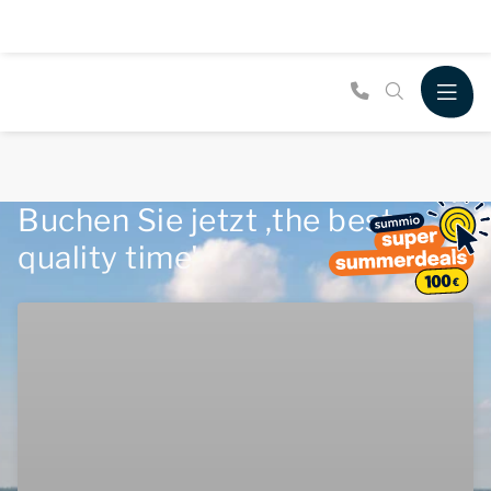
Buchen Sie jetzt ,the best
quality time'