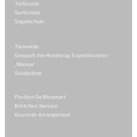
Tretboote
Surfschule
Segelschule
Kids
Tierweide
Geopark der Hondsrug: Expeditionstor
‚Wasser'
Spielplätze
Essen und Trinken
Pavillon De Bloemert
Brötchen-Service
Gourmet-Arrangement
Sport und Spiel