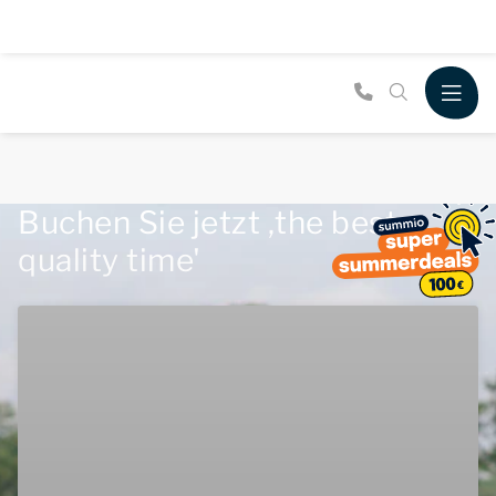
Buchen Sie jetzt ,the best
quality time'