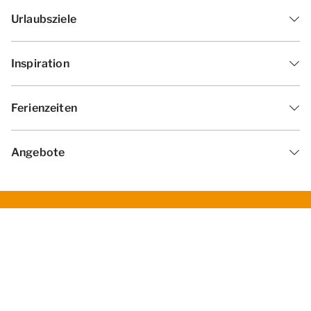
Urlaubsziele
Inspiration
Ferienzeiten
Angebote
Geschäftsbedingungen
Datenschutzerklärung
Cookies ändern
Haf­tun­gsa­uss­chl­uss
Impressum
© 2026 - Summio Parcs | All rights
reserved