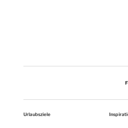
F
Urlaubsziele
Inspirat