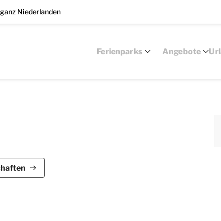
 ganz Niederlanden
Ferienparks
Angebote
Ur
ersonen geeignet. Dieser freistehende Bungalow im
chaften
ark. Der Bungalow 12G besteht aus 2 Etagen und
r.
eher, CD- und DVD-Player und Radio ausgestattet.