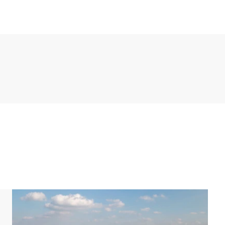
 Essecke. Die Küche ist u.a. mit einem Kühlschrank
einer Kombimikrowelle und einer
mit je 2 Einzel-Boxspringbetten. Es gibt außerdem
aschbecken. Im Erdgeschoss gibt es auch eine
er mit je 2 Einzel-Boxspringbetten. In der ersten
zimmer verfügen über eine Duschkabine und ein
e separate Toilette. Der Bungalow verfügt über
m Freien befindet sich eine Terrasse mit