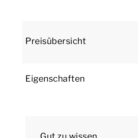
Angrenzend befindet sich die offene Küche mit
mit Gefrierfach, einer Filterkaffeemaschine, 
Geschirrspülmaschine ausgestattet.
Im Erdgeschoss befinden sich 3 Schlafzimmer 
Preisübersicht
ein Badezimmer mit Badewanne, Dusche und W
separate Toilette.
In der ersten Etage befinden sich 3 Schlafzimm
Eigenschaften
Etage gibt es auch 2 Badezimmer. Beide Bade
Waschbecken. Im Erdgeschoss gibt es auch ein
Treppenschutzgitter.
Der Bungalow verfügt über einen Abstellraum. I
Gartenmöbeln und ein Sonnenschirm.
Gut zu wissen