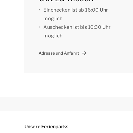
Sie können während Ihres Aufenthalts kostenl
zentralen Parkplätzen des Parks abstellen.
Einchecken ist ab 16:00 Uhr
möglich
[i]Die Unterkünfte können anders eingeteilt un
Auschecken ist bis 10:30 Uhr
dienen als Beispiele.[i]
möglich
Adresse und Anfahrt
Unsere Ferienparks