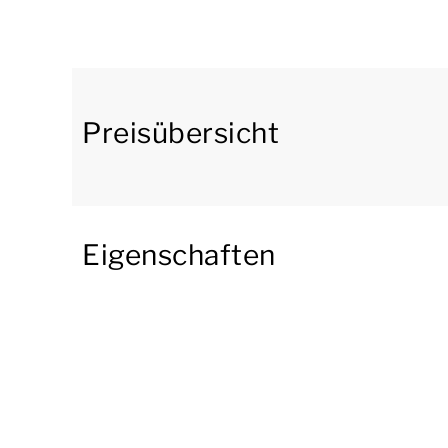
ausgestattet. Der Bungalow verfügt über eine 
ist u.a. mit einem Kühlschrank mit Gefrierfac
einer Geschirrspülmaschine ausgestattet.
In der ersten Etage befinden sich 4 Schlafzim
Preisübersicht
2 Einzel-Boxspringbetten mit einem Softtoppe
Schlafzimmern stehen jeweils 2 Einzel-Boxspr
Duschkabine, ein Waschbecken und eine Toile
ein Waschbecken. Es befindet sich auf jeder Et
Eigenschaften
In der zweiten Etage befinden sich 2 Schlafz
stehen 2 Einzel-Boxspringbetten. Das Badezim
Waschbecken. Dieses Badezimmer verfügt auch 
auch eine Sonnenbank.
Der Bungalow verfügt über einen Abstellraum,