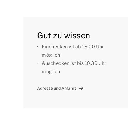
Im Freien befindet sich eine möblierte Terra
Liegestühle zur Verfügung.
Die Betten sind bei der Ankunft gemacht. Sie
Gut zu wissen
Unterkunft befindet sich ein Parkplatz für ma
zentrale Parkplätze.
Einchecken ist ab 16:00 Uhr
möglich
[i]Die Unterkünfte können anders eingeteilt un
Auschecken ist bis 10:30 Uhr
dienen als Beispiele.[/i]
möglich
Adresse und Anfahrt