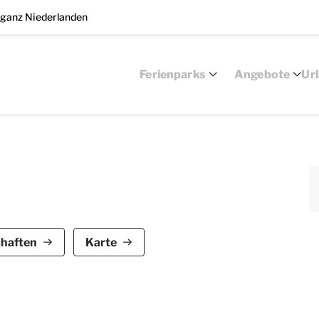
 ganz Niederlanden
Ferienparks
Angebote
Ur
ark De Bloemert ist für bis zu 12 Personen
chaften
Karte
gt über 6 Schlafzimmer und 3 Badezimmer, verteilt
eher, CD- und DVD-Player und einem Radio