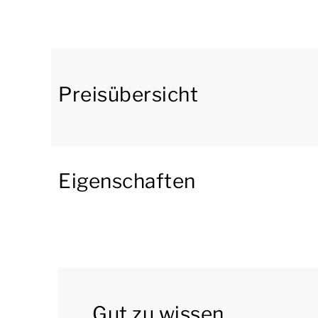
mit Gefrierfach, einer Kombimikrowelle, eine
Geschirrspülmaschine ausgestattet. Im Erdgesc
Bungalow verfügt außerdem über eine Waschm
Treppenschutzgittern ausgestattet.
Preisübersicht
In der ersten Etage gibt es 2 Schlafzimmer un
Boxspringbetten mit einem 2-Personen-Softto
stehen 2 Einzel-Boxspringbetten. Das Badezim
Doppelwaschbecken und eine Toilette. Der Bun
Eigenschaften
Im Freien befindet sich eine möblierte Terra
hat auch einen eigenen Bootssteg.
Sie können das kostenlose WLAN nutzen, und an
maximal 2 Autos. Außerdem befinden sich im P
Gut zu wissen