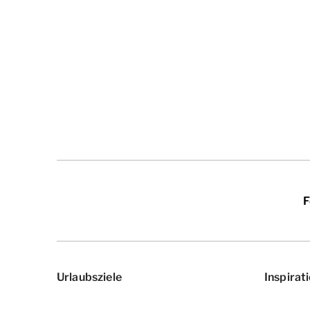
F
Urlaubsziele
Inspirat