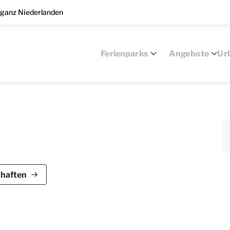
 ganz Niederlanden
Ferienparks
Angebote
Ur
park De Bloemert ist für bis zu 4 Personen
chaften
 über 2 Schlafzimmer und 1 Badezimmer.
eher, CD- und DVD-Player und Radio ausgestattet.
it Essecke. Die Küche ist u.a. mit einem Kühlschrank