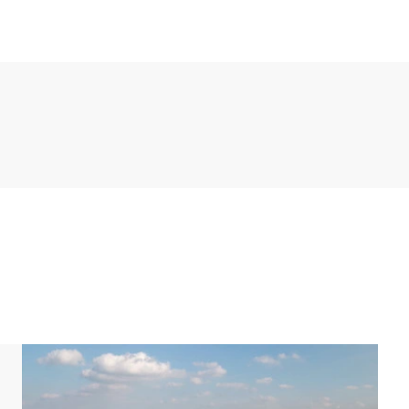
r Nespresso-Kaffeemaschine und einer
hoss gibt es auch eine separate Toilette. Der
aschine und einen Wäschetrockner und ist mit
d 1 Badezimmer. Ein Schlafzimmer hat 2 Einzel-
pper und einen Fernseher. Im anderen Schlafzimmer
mer verfügt über eine Dusche, ein
galow verfügt auch über eine private Sauna.
sse am Wasser mit einem Sonnenschirm. Der Bungalow
 der Unterkunft befindet sich ein Parkplatz für
ark zentrale Parkplätze.