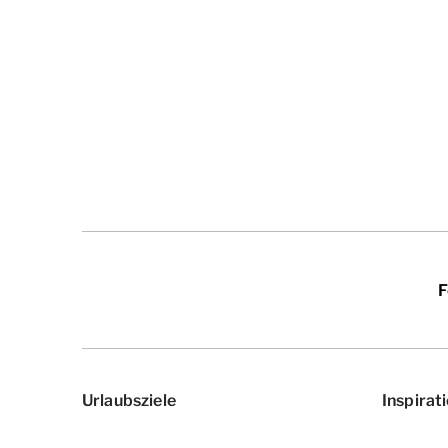
F
Urlaubsziele
Inspirat