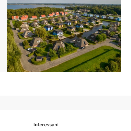
r und kindersichere Steckdosen.
er mit verstellbaren Gartenmöbeln und
 zur Verfügung. Außerdem verfügt der Bungalow
 können das kostenlose WLAN nutzen, und an der
ximal 2 Autos. Außerdem befinden sich im Park
d eingerichtet sein. Grundrisse und Abbildungen
Interessant