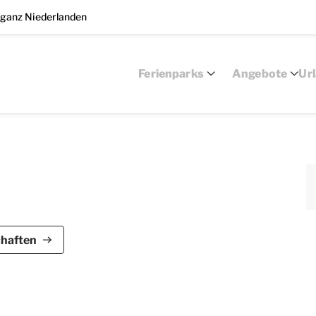
 ganz Niederlanden
Ferienparks
Angebote
Ur
ark De Bloemert ist für bis zu 8 Personen
chaften
 am Wasser und verfügt über 4 Schlafzimmer und 2
eher, CD- und DVD-Player und Radio ausgestattet.