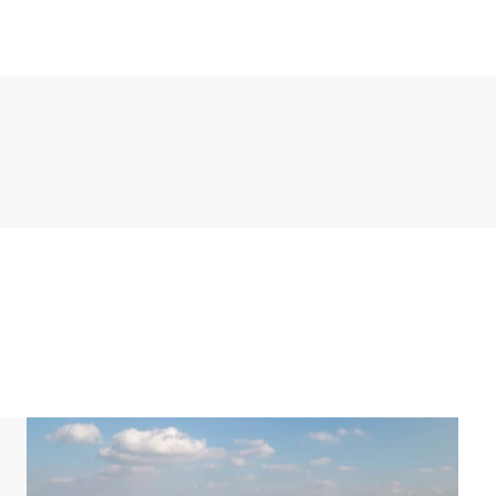
it Essecke. Die Küche ist u.a. mit einem Kühlschrank
ine, Mikrowelle und einer Geschirrspülmaschine
ichen Kühlschrank im Abstellraum und eine
on.
mit 2 Einzel-Boxspringbetten, einem 2-Personen-
er im Erdgeschoss verfügt über eine flache
 diesem Badezimmer gibt es auch eine Sauna.
erdem gibt es im Erdgeschoss einen überdachten
mmer und 2 Badezimmer. In einem der Schlafzimmer
rnseher. In den anderen 2 Schlafzimmer stehen 2
ügt über eine Badewanne, flache Dusche und ein
oilette. Auf dieser Etage gibt es auch eine