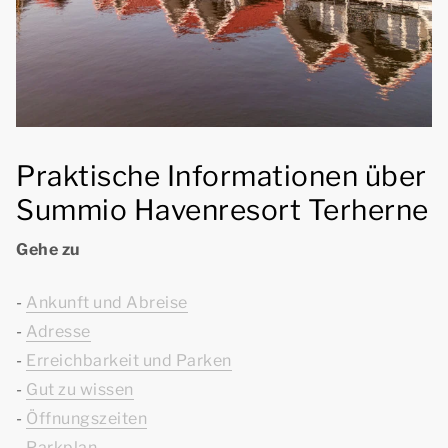
Praktische Informationen über
Summio Havenresort Terherne
Gehe zu
-
Ankunft und Abreise
-
Adresse
-
Erreichbarkeit und Parken
-
Gut zu wissen
-
Öffnungszeiten
-
Parkplan