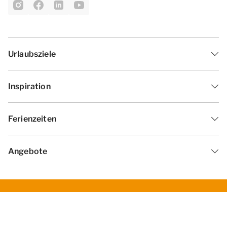
Urlaubsziele
Inspiration
Ferienzeiten
Angebote
Geschäftsbedingungen
Datenschutzerklärung
Cookies ändern
Haf­tun­gsa­uss­chl­uss
Impressum