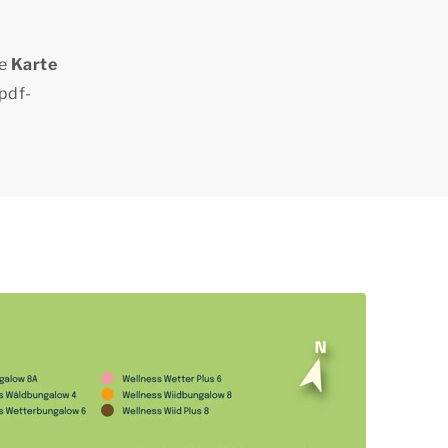
ie
Karte
 pdf-