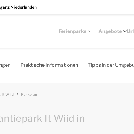
 ganz Niederlanden
Ferienparks
Angebote
Ur
ungen
Praktische Informationen
Tipps in der Umgeb
 It Wiid
Parkplan
tiepark It Wiid in