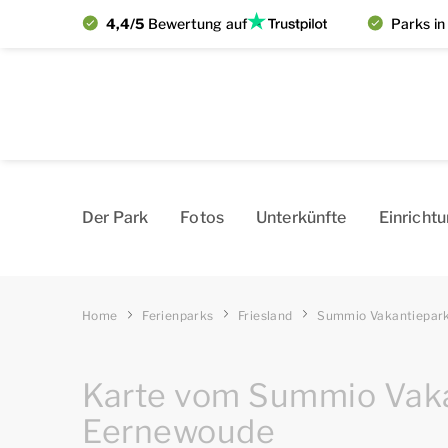
4,4/5
Bewertung auf
Parks in
Der Park
Fotos
Un­ter­kün­fte
Einricht
Home
Ferienparks
Friesland
Summio Vakantiepark
Karte vom Summio Vakan
Eernewoude