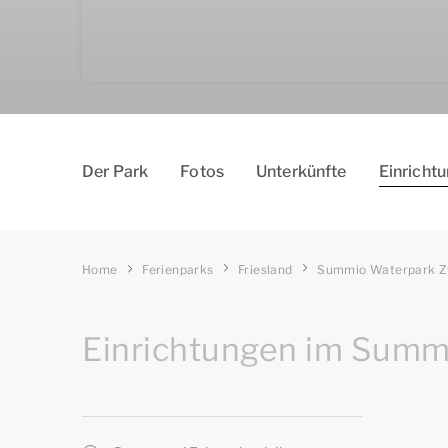
Der Park
Fotos
Un­ter­kün­fte
Einricht
Home
Ferienparks
Friesland
Summio Waterpark Z
Einrichtungen im Summ