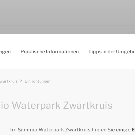
ungen
Pra­kti­sch­e I­nfo­rma­tio­nen
Tip­ps ­in ­der­ Um­geb
wartkruis
Einrichtungen
io Waterpark Zwartkruis
Im Summio Waterpark Zwartkruis finden Sie einige
E