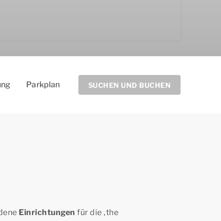
ung
Parkplan
SUCHEN UND BUCHEN
edene
Einrichtungen
für die ‚
the