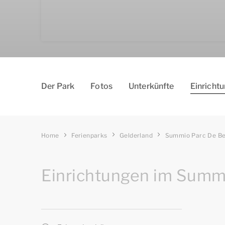
Der Park
Fotos
Un­ter­kün­fte
Einricht
Home
Ferienparks
Gelderland
Summio Parc De Be
Einrichtungen im Summ