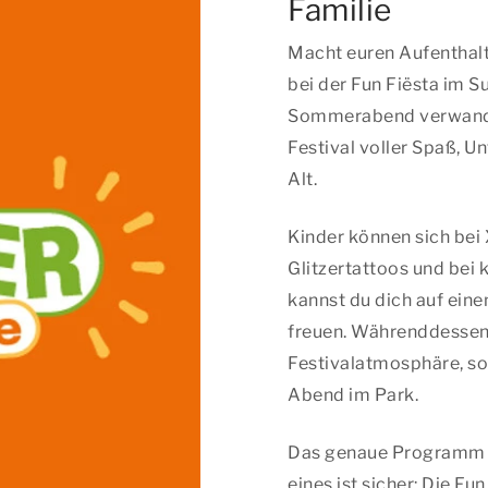
Familie
Macht euren Aufenthal
bei der Fun Fiësta im 
Sommerabend verwandelt
Festival voller Spaß, Un
Alt.
Kinder können sich bei 
Glitzertattoos und bei
kannst du dich auf ei
freuen. Währenddessen 
Festivalatmosphäre, s
Abend im Park.
Das genaue Programm k
eines ist sicher: Die Fu