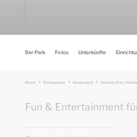
Der Park
Fotos
Un­ter­kün­fte
Einricht
Home
Ferienparks
Gelderland
Summio Parc Heih
Fun & Entertainment für