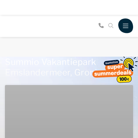
Summio Vakantiepark
Emslandermeer, Groningen