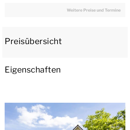
Fernseher und einer Essecke ausgestattet. Die
offene Küche ist u.a. mit einem Kühlschrank mit
Weitere Preise und Termine
Gefrierfach, einer Kombimikrowelle, eine
Filterkaffeemaschine und eine
Geschirrspülmaschine ausgestattet.
Preisübersicht
Im Erdgeschloss befinden sich ein Schlafzimmer und
ein Badezimmer. Das Schlafzimmer hat 2 Einzel-
Boxspringbetten. Das Badezimmer verfügt über eine
Eigenschaften
Badewanne, eine begehbare Dusche und ein
Wachbecken. Der Bungalow verfügt über einen
Abstellraum und eine Waschmaschine. Der
Abstellraum ist auch für die Aufbewahrung von
(elektrischen) Fahrrädern geeignet.
In der ersten Etage gibt es 2 Schlafzimmer und ein