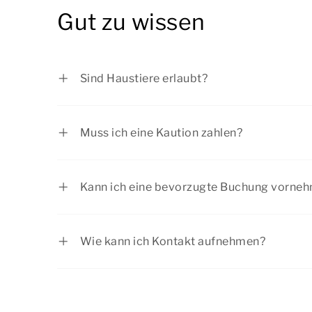
nur 2 Minuten zu Fuß bis zum Summio Vaka
Gut zu wissen
Sind Haustiere erlaubt?
Haustiere sind herzlich willkommen. Auf de
angegeben, ob Haustiere in der Unterkunft 
Muss ich eine Kaution zahlen?
Ferienhaus sind maximal zwei Haustiere er
Es kann sein, dass die Rezeption bei Ihrer
anzugeben). Die Gebühr pro Haustier beträ
Gruppenzusammensetzung eine Kaution für
Kann ich eine bevorzugte Buchung vorne
verlangt. Die Kaution beträgt zwischen 50
Einige Bungalows verfügen über zusätzlic
Aufenthalt.
Sie einen Bungalow mit zusätzlichen Einr
Wie kann ich Kontakt aufnehmen?
bitte
telefonisch Kontakt
mit unserem Cust
Steht die Antwort auf Ihre Frage hier nich
Für die Platzierung einer bevorzugten Bu
Kontakt
mit uns auf.
ein Aufpreis anfallen. Möchten Sie eine H