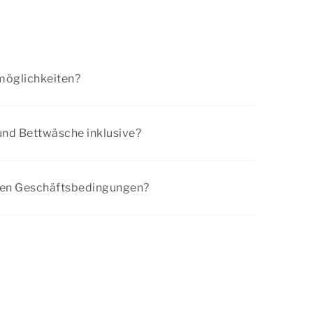
möglichkeiten?
ises ist sofort zu entrichten, die andere Hälfte
Während des Buchungsvorgangs werden Sie zu
und Bettwäsche inklusive?
er weitergeleitet, wo Sie die Zahlung online
ssen die obligatorische Endreinigung und die
e. Ein Handtuchpaket können Sie gegen
nen Geschäftsbedingungen?
ung hinzubuchen.
llgemeinen Geschäftsbedingungen
an.