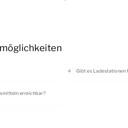
kmöglichkeiten
Gibt es Ladestationen 
terkunft oder auf einem der
Am Empfang steht eine 
rsmitteln erreichbar?
ln? Planen Sie Ihre Reise
er Bushaltestelle
er Bushaltestelle sind es