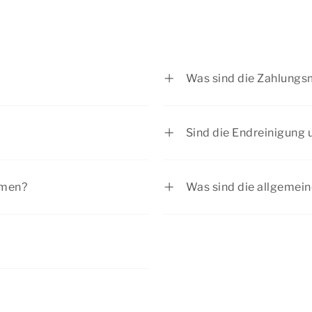
ntiepark De Riethorst.
Was sind die Zahlungs
r Unterkunftsseite ist
Die Hälfte des Reisepre
erlaubt sind. Pro
28 Tage vor Anreise. 
Sind die Endreinigung 
laubt (bei der Reservierung
unserem Zahlungsanbiet
 Ankunft aufgrund der
Die Servicekosten umfa
gt 7,50 € pro Nacht.
vornehmen können.
 Ihren Aufenthalt
Nutzung der Bettwäsch
hmen?
Was sind die allgemei
 € und 500 € pro
Aufpreis zu Ihrer Buch
he Einrichtungen. Möchten
Sehen Sie sich unsere
a
ichtungen? Dann nehmen Sie
omer Contact Center auf.
t dabei? Nehmen Sie
chung kann möglicherweise
ausnummer als Präferenz