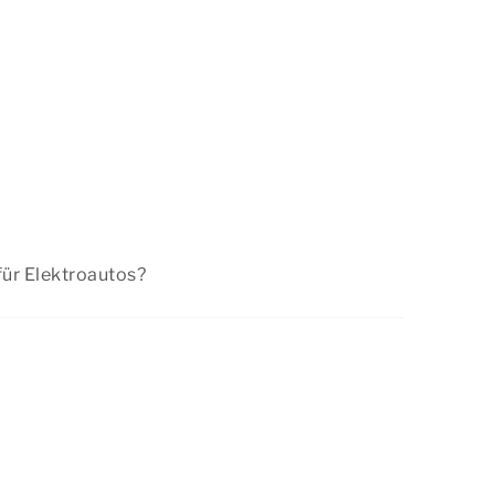
für Elektroautos?
Ladestation für Elektroautos zur Verfügung.