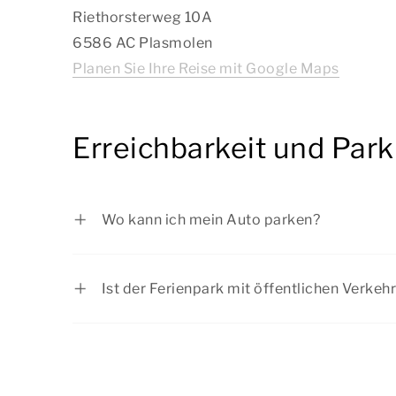
Riethorsterweg 10A
6586 AC Plasmolen
Planen Sie Ihre Reise mit Google Maps
Erreichbarkeit und Par
Wo kann ich mein Auto parken?
Sie können Ihr Auto kostenlos bei Ihrer Un
zentralen Parkplätze parken.
Ist der Ferienpark mit öffentlichen Verkeh
Kommen Sie mit öffentlichen Verkehrsmitte
mit einem Reiseplaner und steigen Sie an d
Rijksweg/Witteweg in Plasmolen aus. Von d