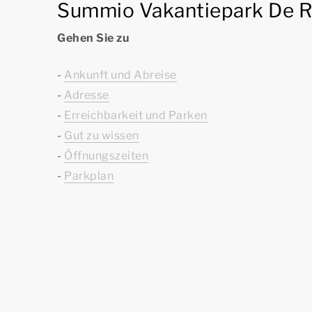
Summio Vakantiepark De R
Gehen Sie zu
-
Ankunft und Abreise
-
Adresse
-
Erreichbarkeit und Parken
-
Gut zu wissen
-
Öffnungszeiten
-
Parkplan