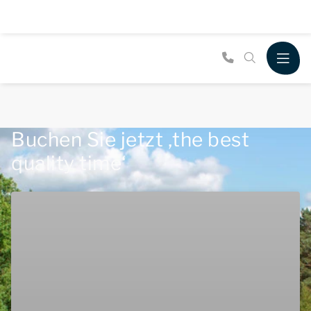
Buchen Sie jetzt ‚the best
quality time‘