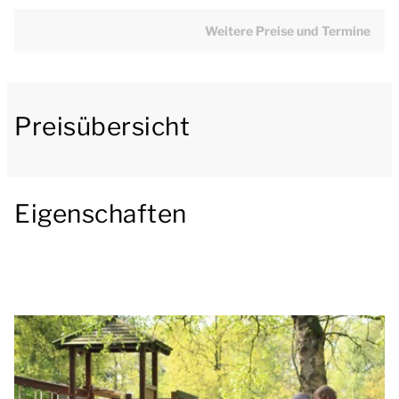
Bungalow hat eine offene Küche und ist u.a. mit
Weitere Preise und Termine
einem Kühlschrank mit Gefrierfach, einer Senseo-
Kaffeemaschine und einer Kombimikrowelle
ausgestattet.
Preisübersicht
Der Bungalow verfügt über 1 Schlafzimmer und 1
Badezimmer. Das Schlafzimmer hat ein doppeltes
Boxspringbett. Das Badezimmer hat eine Whirlpool-
Eigenschaften
Badewanne mit Dusche und ein Waschbecken. Es
gibt auch eine separate Toilette.
Außerdem ist der Bungalow mit einer
Fußbodenheizung, einder Waschmaschine und einer
Ladestation für Ihr Elektrofahrrad ausgestattet.
Der Bungalow verfügt über einen eingezäunten