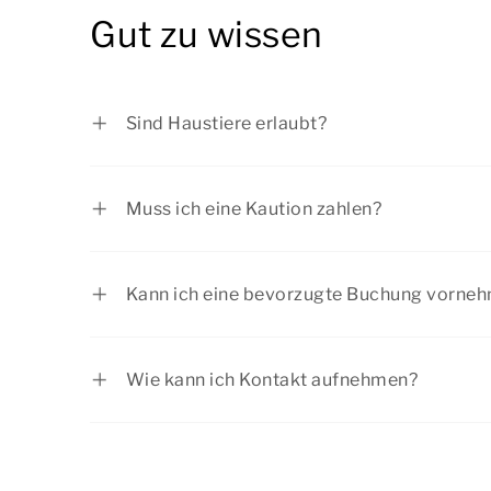
Bus fährt nur werktags.
Gut zu wissen
Sind Haustiere erlaubt?
Haustiere sind herzlich willkommen. Auf de
angegeben, ob Haustiere in der Unterkunft 
Muss ich eine Kaution zahlen?
Ferienhaus sind maximal zwei Haustiere er
Es ist möglich, dass die Rezeption bei Ihre
anzugeben). Die Gebühr pro Haustier beträ
Gruppenzusammensetzung verlangt, eine K
Kann ich eine bevorzugte Buchung vorne
Aufenthalt zu hinterlegen. Die Kaution be
Einige Bungalows verfügen über zusätzlic
€ pro Aufenthalt.
Sie einen Bungalow mit zusätzlichen Einr
Wie kann ich Kontakt aufnehmen?
bitte
telefonisch Kontakt
mit unserem Cust
Steht die Antwort auf Ihre Frage hier nic
Für die Platzierung einer bevorzugten Bu
uns auf.
ein Aufpreis anfallen. Möchten Sie eine H