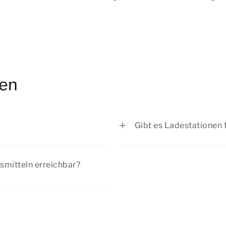
ken
Gibt es Ladestationen 
erienhaus parken. Wenn Sie
Weniger als 100 Meter 
können Sie auf dem
Ladestationen.
rsmitteln erreichbar?
ln? Planen Sie dann Ihre
dem Eingang des Parks
erperduin. Achtung: Dieser