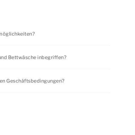
möglichkeiten?
ises ist sofort zu entrichten, die andere Hälfte
Während des Buchungsvorgangs werden Sie zu
und Bettwäsche inbegriffen?
er weitergeleitet, wo Sie die Zahlung online
 die Kosten für die obligatorische Endreinigung
ttwäsche. Bei einigen Unterkünften sind
nen Geschäftsbedingungen?
r Ankunft ebenfalls in den Servicekosten
llgemeinen Geschäftsbedingungen
an.
en Sie am
Komfort-Label
. Hat die Unterkunft,
, kein
Komfort-Label
, möchten Sie aber
r Ankunft? Dann können Sie dies hinzubuchen.
n optional hinzugebucht werden.