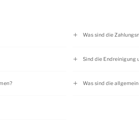
Was sind die Zahlungs
r Unterkunftsseite ist
Die Hälfte des Reisepre
erlaubt sind. Pro
28 Tage vor Anreise. 
Sind die Endreinigung 
laubt (bei der Reservierung
unserem Zahlungsanbiet
r Ankunft basierend auf der
Die Servicekosten sind
gt 7,50 € pro Nacht.
vornehmen können.
aution für Ihren
und die Nutzung der Be
hmen?
Was sind die allgemei
trägt zwischen 50 € und 500
bezogene Betten bei de
he Einrichtungen. Möchten
Sehen Sie sich unsere
a
enthalten. Dies erkenn
ichtungen? Dann nehmen Sie
die Sie buchen möchten
omer Contact Center auf.
bezogene Betten bei de
ht? Nehmen Sie
Kontakt
mit
chung kann möglicherweise
Auch Handtücher könne
ausnummer als Präferenz