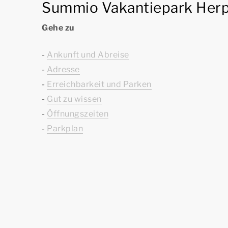
Summio Vakantiepark Herp
Gehe zu
-
Ankunft und Abreise
-
Adresse
-
Erreichbarkeit und Parken
-
Gut zu wissen
-
Öffnungszeiten
-
Parkplan