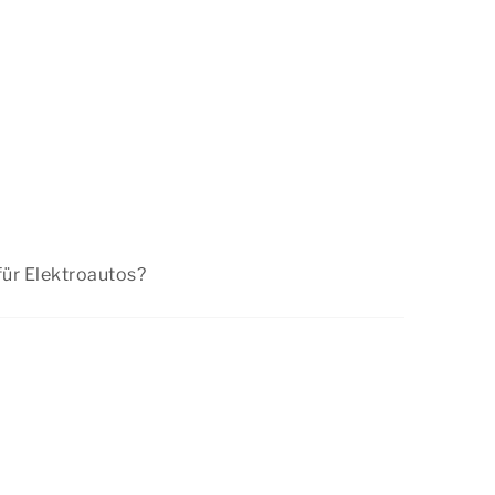
für Elektroautos?
vom Park entfernt finden Sie zwei öffentliche