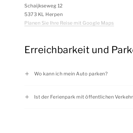
Schaijkseweg 12
5373 KL Herpen
Planen Sie Ihre Reise mit Google Maps
Erreichbarkeit und Par
Wo kann ich mein Auto parken?
Sie können Ihr Auto kostenlos bei Ihrem F
im autofreien Bereich des Parks wohnen, 
Ist der Ferienpark mit öffentlichen Verkeh
zentralen Parkplatz parken.
Kommen Sie mit öffentlichen Verkehrsmitte
Reise über einen Reiseplaner. Direkt vor 
befindet sich die Bushaltestelle Herpen, H