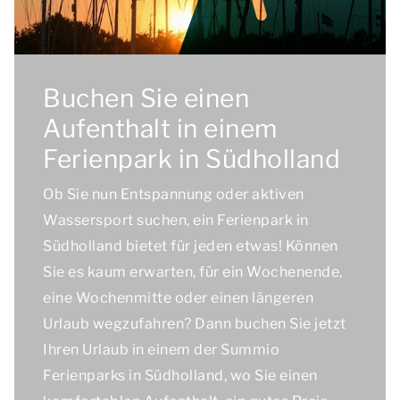
Buchen Sie einen
Aufenthalt in einem
Ferienpark in Südholland
Ob Sie nun Entspannung oder aktiven
Wassersport suchen, ein Ferienpark in
Südholland bietet für jeden etwas! Können
Sie es kaum erwarten, für ein Wochenende,
eine Wochenmitte oder einen längeren
Urlaub wegzufahren? Dann buchen Sie jetzt
Ihren Urlaub in einem der Summio
Ferienparks in Südholland, wo Sie einen