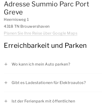
Adresse Summio Parc Port
Greve
Heernisweg 1
4318 TN Brouwershaven
Planen Sie Ihre Reise über Google Maps
Erreichbarkeit und Parken
Wo kann ich mein Auto parken?
Sie können Ihr Auto kostenlos bei Ihrer
Unterkunft oder auf dem zentralen Parkplatz an
Gibt es Ladestationen für Elektroautos?
der Rezeption des Parks parken.
Auf dem zentralen Parkplatz stehen mehrere
Ladestationen für Elektroautos zur Verfügung.
Ist der Ferienpark mit öffentlichen
Sie können diese mit Ihrer eigenen Karte Ihres