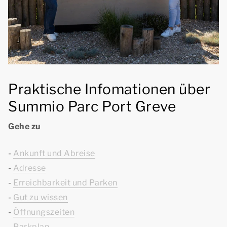
Praktische Infomationen über
Summio Parc Port Greve
Gehe zu
-
Ankunft und Abreise
-
Adresse
-
Erreichbarkeit und Parken
-
Gut zu wissen
-
Öffnungszeiten
-
Parkplan