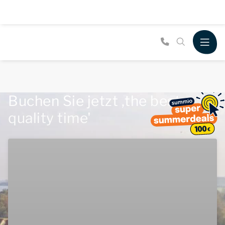
Buchen Sie jetzt ,the best
quality time'