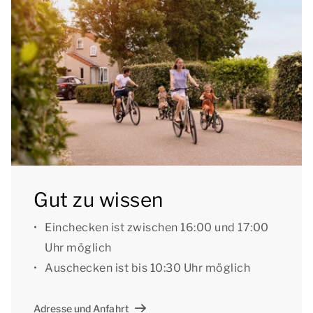
Softtopper.
Im Freien befindet sich eine möblierte Terrasse mit
einem Sonnenschirm. Der Bungalow verfügt über
Treppenschutzgitter und kindersichere Steckdosen.
Sie können das kostenlose WLAN nutzen, und an der
Unterkunft befindet sich ein Parkplatz für maximal
ein Auto. Außerdem befinden sich im Park zentrale
Parkplätze.
Gut zu wissen
[i]Die Unterkünfte können anders eingeteilt und
Einchecken ist zwischen 16:00 und 17:00
eingerichtet sein. Grundrisse und Abbildungen
Uhr möglich
dienen als Beispiele.[/i]
Auschecken ist bis 10:30 Uhr möglich
Adresse und Anfahrt