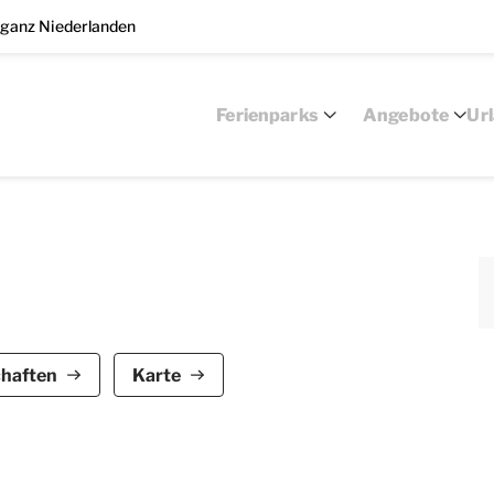
 ganz Niederlanden
Ferienparks
Angebote
Ur
 für bis zu 8 Personen geeignet. Dieser
chaften
Karte
as Grevelingenmeer. Der Bungalow besteht aus 3
mer.
 und das Badezimmer. In einem der Schlafzimmer