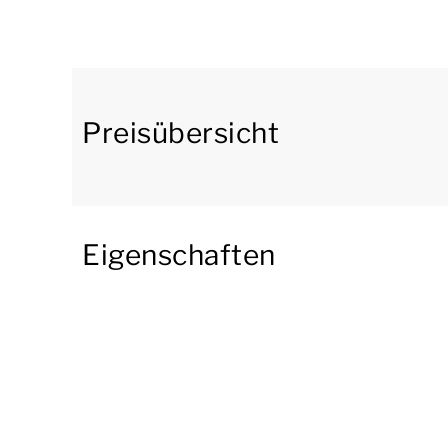
gibt es 2 Einzelbetten mit einem Softtopper. 
Boxspringbetten. Das Badezimmer verfügt übe
doppeltes Waschbecken und eine Toilette.
Das Wohnzimmer befindet sich in der ersten Eta
Preisübersicht
mit integriertem Chromecast, einem Radio, ei
ausgestattet. Der Bungalow verfügt über eine o
einem Kühlschrank mit Gefrierfach, einer Sens
einer Kombimikrowelle und einer Geschirrspülm
Eigenschaften
sich außerdem eine separate Toilette und ein
In der zweiten Etage gibt es 1 Schlafzimmer mi
Im Freien befindet sich eine möblierte Terras
auch über eine Dachterrasse. Der Bungalow ve
Steckdosen.