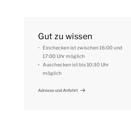
Sie können das kostenlose WLAN nutzen, und an
maximal 2 Autos. Außerdem befinden sich im P
[i]Die Unterkünfte können anders eingeteilt un
Gut zu wissen
dienen als Beispiele.[/i]
Einchecken ist zwischen 16:00 und
17:00 Uhr möglich
Auschecken ist bis 10:30 Uhr
möglich
Adresse und Anfahrt