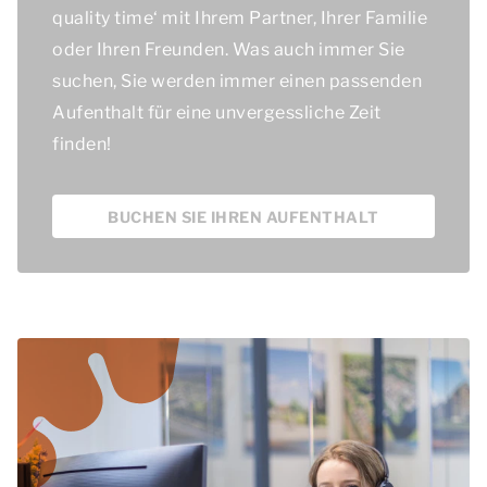
quality time
‘ mit Ihrem Partner, Ihrer Familie
oder Ihren Freunden. Was auch immer Sie
suchen, Sie werden immer einen passenden
Aufenthalt für eine unvergessliche Zeit
finden!
BUCHEN SIE IHREN AUFENTHALT