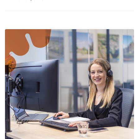
Freizeitmöglichkeiten. Dadurch lassen sich
Nachhaltige Ferienparks sind das ganze Jahr
Erholung, Naturerlebnisse und gemeinsame
über attraktiv. Jede Jahreszeit bietet besondere
Urlaubsmomente hervorragend miteinander
Naturerlebnisse und unterschiedliche
verbinden.
Möglichkeiten für Aktivitäten, sodass sich ein
Aufenthalt zu jeder Reisezeit lohnt.