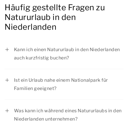
Häufig gestellte Fragen zu
Natururlaub in den
Niederlanden
Kann ich einen Natururlaub in den Niederlanden
auch kurzfristig buchen?
Ja, viele Unterkünfte können auch kurzfristig
gebucht werden, sofern noch Verfügbarkeiten
Ist ein Urlaub nahe einem Nationalpark für
vorhanden sind. Besonders beliebte
Familien geeignet?
Reisezeiträume sind jedoch häufig schnell
Ja, ein Urlaub nahe einem Nationalpark eignet
ausgebucht. Wenn Sie bereits einen bestimmten
sich hervorragend für Familien. Die
Zeitraum oder eine bevorzugte Unterkunft im
Was kann ich während eines Natururlaubs in den
abwechslungsreichen Landschaften und
Blick haben, empfiehlt sich eine frühzeitige
Niederlanden unternehmen?
zahlreichen Ausflugsmöglichkeiten sorgen
Buchung.